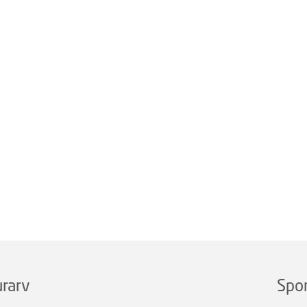
rarv
Spo