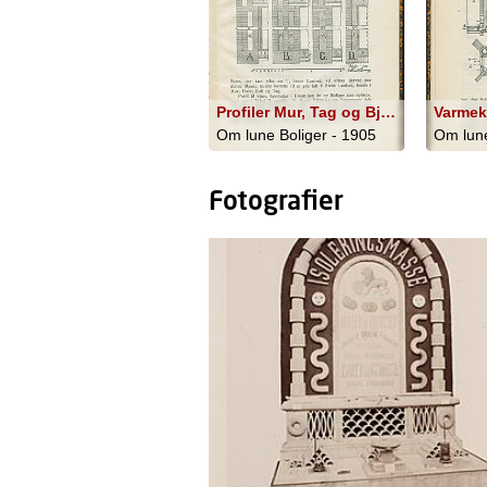
Profiler Mur, Tag og Bjælkelag til Lune Boliger. Konst: 1904 af Knud Borring
Varme
Om lune Boliger - 1905
Om lune
Fotografier