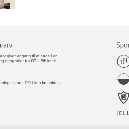
rarv
Spo
v giver adgang til at søge i en
og fotografier fra DTU Bibliotek.
nologihistorie DTU kan kontaktes