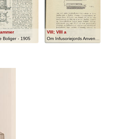
kammer
VIII; VIII a
 Boliger - 1905
Om Infusoriejords Anvendelse Til Inds... - 1903