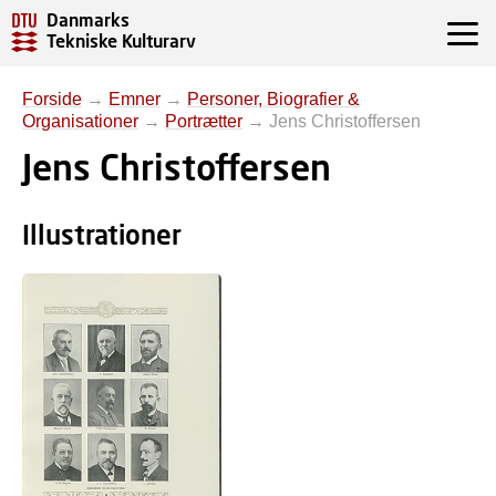
Danmarks
Tekniske Kulturarv
Forside
→
Emner
→
Personer, Biografier &
Organisationer
→
Portrætter
→
Jens Christoffersen
Jens Christoffersen
Illustrationer