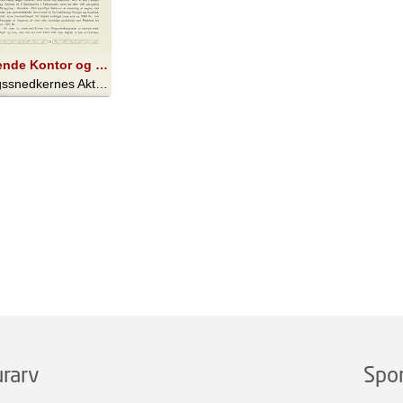
Nuværende Kontor og Fabrik, Hillerødgade 30
Bygningssnedkernes Aktieselskab - 1924
rarv
Spo