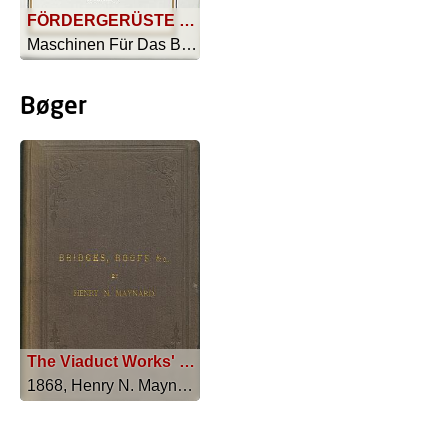
FÖRDERGERÜSTE U.SCHACHTGEBÄUDE FÜR DIE KGL. BERGINSPEKTION BLEICHERODE SCHACHTANLAGE KLEINBODUNGEN I
Maschinen Für Das Bergwerk - 1915
Bøger
The Viaduct Works' Handbook
1868, Henry N. Maynard