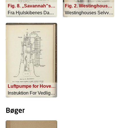
Fig. 8. „Savannah“s Hjulconstruction og Dampcylinder, den mindre Cylinder er Luftpumpen
Fig. 2. Westinghouses selvvirkende Luftbræmse. Dampmaskinen og Luftpumpen
Fra Hjulskibenes Dage - 1919
Westinghouses Selvvirkende Luftbræmse - 1880
Luftpumpe for Hovedmotorer.
Instruktion For Vedligeholdelse Og Be... - 1916
Bøger