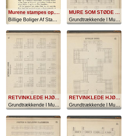
Murene stampes op. - Fra et engelsk Kursus i Praktisk Bygge med Pisé de Terre
MURE SOM STØDE TIL HINANDEN UNDER RETTE VINKLER
Billige Boliger Af Stampet Ler - 1920
Grundtrækkende I Murstens-Forbindelser - 1885
RETVINKLEDE HJØRNER. Trekvartstens-Hjørner
RETVINKLEDE HJØRNER
Grundtrækkende I Murstens-Forbindelser - 1885
Grundtrækkende I Murstens-Forbindelser - 1885