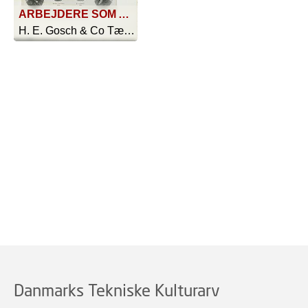
ARBEJDERE SOM ALLEREDE VAR ANSATTE I 1898 OG ENDNU VIRKER I SELSKABETS TJENESTE
H. E. Gosch & Co Tændstikfabrikker - 1923
Danmarks Tekniske Kulturarv