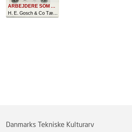
ARBEJDERE SOM ALLEREDE VAR ANSATTE I 1898 OG ENDNU VIRKER I SELSKABETS TJENESTE
H. E. Gosch & Co Tændstikfabrikker - 1923
Danmarks Tekniske Kulturarv