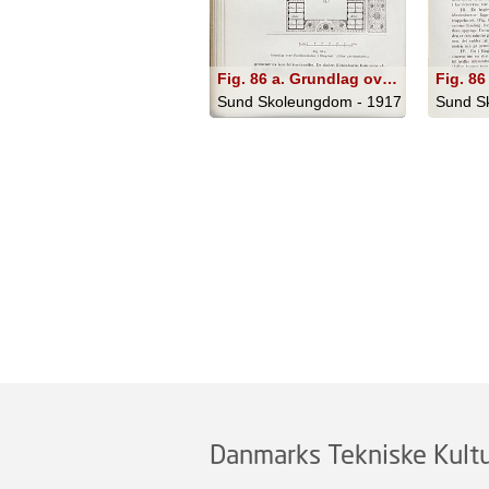
Fig. 86 a. Grundlag over Pavillonskolen i Ringsted. (Efter »Architekten«).
Sund Skoleungdom - 1917
Sund S
Danmarks Tekniske Kultu