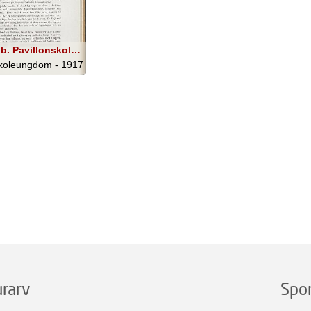
Fig. 86 b. Pavillonskolen i Ringsted. (Efter Architekten).
koleungdom - 1917
rarv
Spo