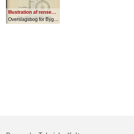
Illustration af rensedør
Overslagsbog for Bygmestre, Bygningsh... - 1888