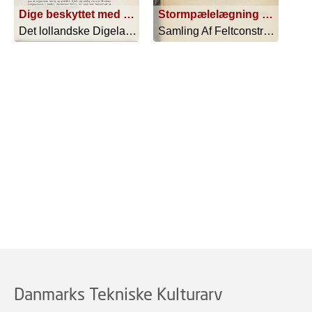
Dige beskyttet med Fang (smaa Høfder)
Stormpælelægning paa en steil Contrescarpe
Det lollandske Digelag 1873-1913 - 1913
Samling Af Feltconstructioner - 1861
Danmarks Tekniske Kulturarv