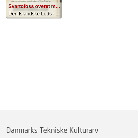
Svartofoss overet med Kollafjardarnes i SV. t. S., 9 Sm
Den Islandske Lods - 1911
Danmarks Tekniske Kulturarv