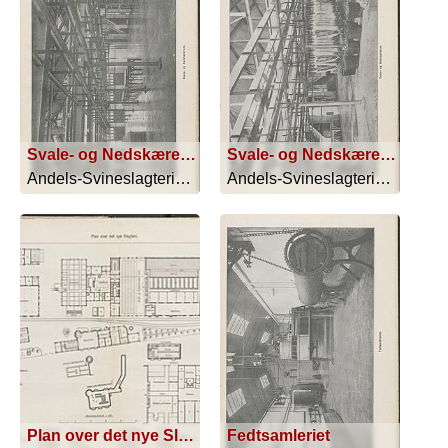
Svale- og Nedskærerum
Svale- og Nedskærerum
Andels-Svineslagteriet i Kolding - 1913
Andels-Svineslagteriet i Kolding - 1913
Plan over det nye Slagteri
Fedtsamleriet