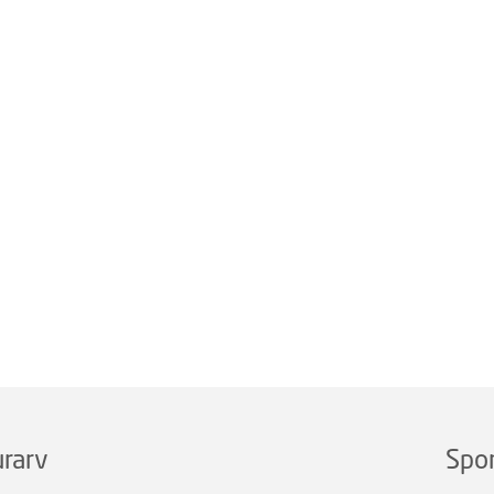
rarv
Spo