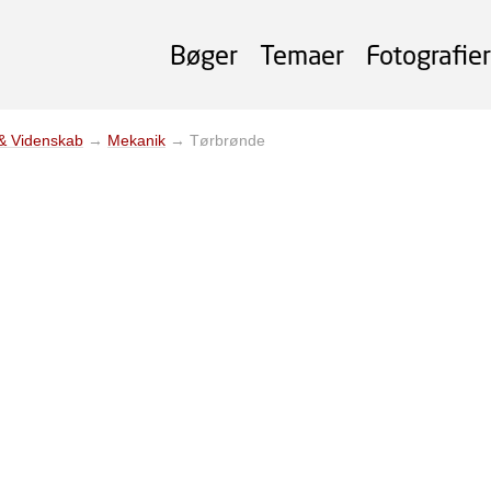
Bøger
Temaer
Fotografier
 & Videnskab
→
Mekanik
→
Tørbrønde