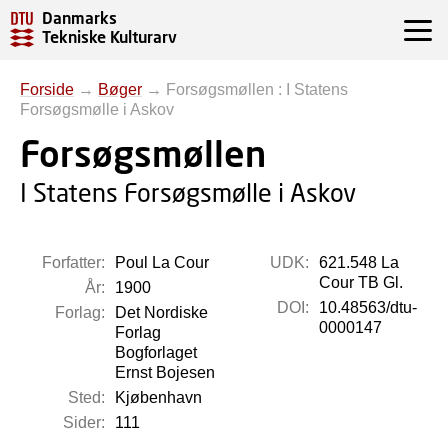
Danmarks
Tekniske Kulturarv
Forside
→
Bøger
→
Forsøgsmøllen : I Statens
Forsøgsmølle i Askov
Forsøgsmøllen
I Statens Forsøgsmølle i Askov
Forfatter:
Poul La Cour
UDK:
621.548 La
Cour TB Gl.
År:
1900
DOI:
10.48563/dtu-
Forlag:
Det Nordiske
0000147
Forlag
Bogforlaget
Ernst Bojesen
Sted:
Kjøbenhavn
Sider:
111