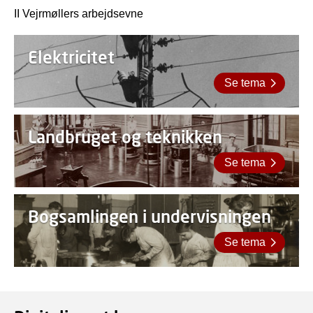
II Vejrmøllers arbejdsevne
Elektricitet
Se tema
Landbruget og teknikken
Se tema
Bogsamlingen i undervisningen
Se tema