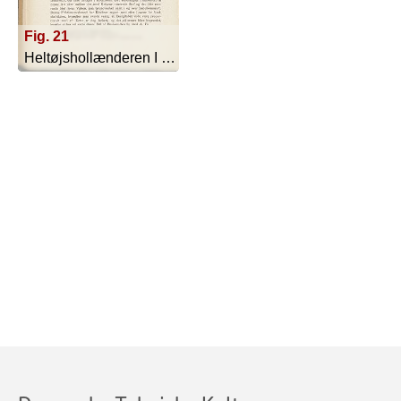
Fig. 21
Heltøjshollænderen I Og II - 1919