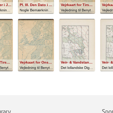
Pl. II Isotermer i Juli
Pl. III. Den Dato i April, da Temperaturen er 6 grader Celsius
Vejrkaart for Tirsdag den 16' Septemper 1873 Kl 8 Morgen Fig. 1.
Nogle Bemærkninger om Danmarks Klima - 1872
Nogle Bemærkninger om Danmarks Klima - 1872
Vejledning til Benyttelse af Det Mete... - 1873
Vejrkaart for Tirsdag den 26' Juni 1873 Kl 8 Morgen Fig. 9.; Vejrkaart for tirsdag den 28' august1873 kl 8 morgen fig. 10
Vejrkaart for Onsdag den 13' Nvbr 1872 Kl 8 Morgen Fig. 11.; Vejrkaart for Torsdag den 5' December 872 Kl 8 Morgen Fig. 12.
Veir- & Vandstandsforholdene i Nord Europa den 12te November 1872 Kl. 18
Vejledning til Benyttelse af Det Mete... - 1873
Vejledning til Benyttelse af Det Mete... - 1873
Det lollandske Digelag 1873-1913 - 1913
rarv
Spo