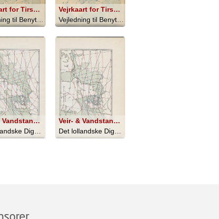
Vejrkaart for Tirsdag den 16' Septemper 1873 Kl 8 Morgen Fig. 1.; Vejrkaart for Tirsdag den 16' Septemper 1873 Kl 8 Morgen Fig. 2.
Vejrkaart for Tirsdag den 26' Septemper 1873 Kl 8 Morgen Fig. 3.; Vejrkaart for Tirsdag den 26' Septemper 1873 Kl 8 Morgen Fig. 4.
Vejledning til Benyttelse af Det Mete... - 1873
Vejledning til Benyttelse af Det Mete... - 1873
Veir- & Vandstandsforholdene i Nord Europa den 13de November 1872 Kl. 6
Veir- & Vandstandsforholdene i Nord Europa den 13de November 1872 Kl. 14
Det lollandske Digelag 1873-1913 - 1913
Det lollandske Digelag 1873-1913 - 1913
nsorer