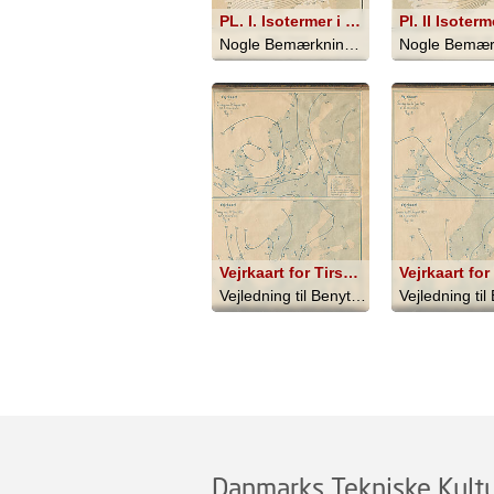
PL. I. Isotermer i Januar
Nogle Bemærkninger om Danmarks Klima - 1872
Vejrkaart for Tirsdag den 29' August1873 Kl 8 Morgen Fig. 7.; Vejrkaart for Tirsdag den 25' Juni 1873 Kl 8 Morgen Fig. 8.
Vejledning til Benyttelse af Det Mete... - 1873
Danmarks Tekniske Kultu