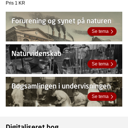
Pris 1 KR
Forurening og synet på naturen
Se tema
Naturvidenskab
Se tema
Bogsamlingen i undervisningen
Se tema
Digitaliseret bog