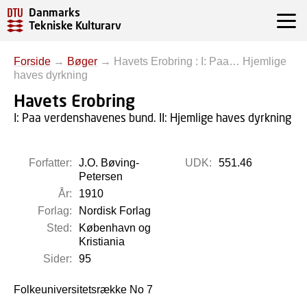
Danmarks
Tekniske Kulturarv
Forside
→
Bøger
→
Havets Erobring : I: Paa… Hjemlige
haves dyrkning
Havets Erobring
I: Paa verdenshavenes bund. II: Hjemlige haves dyrkning
Forfatter:
J.O. Bøving-
UDK:
551.46
Petersen
År:
1910
Forlag:
Nordisk Forlag
Sted:
København og
Kristiania
Sider:
95
Folkeuniversitetsrække No 7