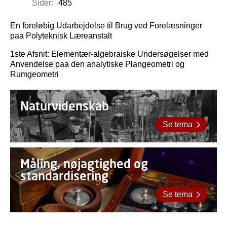
Sider:
485
En foreløbig Udarbejdelse til Brug ved Forelæsninger
paa Polyteknisk Læreanstalt
1ste Afsnit: Elementær-algebraiske Undersøgelser med
Anvendelse paa den analytiske Plangeometri og
Rumgeometri
Naturvidenskab
Se tema
Måling, nøjagtighed og
standardisering
Se tema