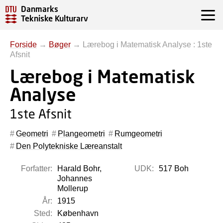
Danmarks
Tekniske Kulturarv
Forside
→
Bøger
→
Lærebog i Matematisk Analyse : 1ste
Afsnit
Lærebog i Matematisk
Analyse
1ste Afsnit
Geometri
Plangeometri
Rumgeometri
Den Polytekniske Læreanstalt
Forfatter:
Harald Bohr,
UDK:
517 Boh
Johannes
Mollerup
År:
1915
Sted:
København