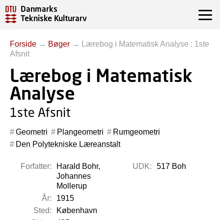
Danmarks
Tekniske Kulturarv
Forside
→
Bøger
→
Lærebog i Matematisk Analyse : 1ste
Afsnit
Lærebog i Matematisk
Analyse
1ste Afsnit
Geometri
Plangeometri
Rumgeometri
Den Polytekniske Læreanstalt
Forfatter:
Harald Bohr,
UDK:
517 Boh
Johannes
Mollerup
År:
1915
Sted:
København