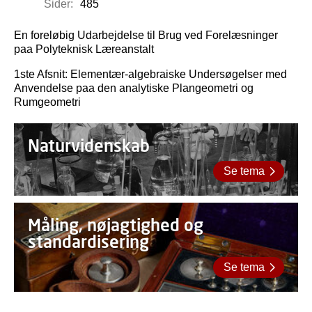
Sider:
485
En foreløbig Udarbejdelse til Brug ved Forelæsninger
paa Polyteknisk Læreanstalt
1ste Afsnit: Elementær-algebraiske Undersøgelser med
Anvendelse paa den analytiske Plangeometri og
Rumgeometri
Naturvidenskab
Se tema
Måling, nøjagtighed og
standardisering
Se tema