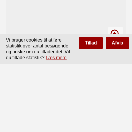
Vi bruger cookies til at føre
Tillad
Afvis
statistik over antal besøgende
og huske om du tillader det. Vil
du tillade statistik?
Læs mere
Side
af
28
Forrige
Næste
22

borede Huller, hver Gang en Maaling skulde foretages. 
For at kunne

eliminere Indflydelsen af Temperatursvingninger under 
den lange Maale=
