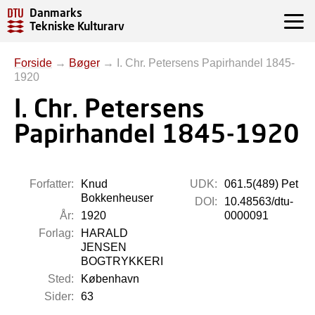
Danmarks
Tekniske Kulturarv
Forside
→
Bøger
→
I. Chr. Petersens Papirhandel 1845-
1920
I. Chr. Petersens
Papirhandel 1845-1920
Forfatter:
Knud
UDK:
061.5(489) Pet
Bokkenheuser
DOI:
10.48563/dtu-
År:
1920
0000091
Forlag:
HARALD
JENSEN
BOGTRYKKERI
Sted:
København
Sider:
63