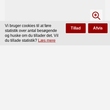
Vi bruger cookies til at føre
Tillad
Afvis
statistik over antal besøgende
og huske om du tillader det. Vil
du tillade statistik?
Læs mere
Side
af
72
Forrige
Næste
18

maalløs, men pludselig sagde han: »Ja, Tak, det sagde du, 
men

den troede, det var mig!«

Og saa forklarede han, at ogsaa han havde sin stadige 
Gang

hos »Petersen«, der var nemlig ingen anden i hele 