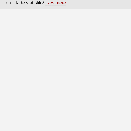
du tillade statistik?
Læs mere
Side
af
162
Forrige
Næste