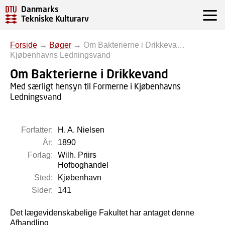
Danmarks
Tekniske Kulturarv
Forside
→
Bøger
→
Om Bakterierne i Drikkeva…
Kjøbenhavns Ledningsvand
Om Bakterierne i Drikkevand
Med særligt hensyn til Formerne i Kjøbenhavns
Ledningsvand
Forfatter:
H. A. Nielsen
År:
1890
Forlag:
Wilh. Priirs
Hofboghandel
Sted:
Kjøbenhavn
Sider:
141
Det lægevidenskabelige Fakultet har antaget denne
Afhandling