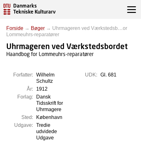
Danmarks
Tekniske Kulturarv
Forside
→
Bøger
→
Uhrmageren ved Værkstedsb…or
Lommeuhrs-reparatører
Uhrmageren ved Værkstedsbordet
Haandbog for Lommeuhrs-reparatører
Forfatter:
Wilhelm
UDK:
Gl. 681
Schultz
År:
1912
Forlag:
Dansk
Tidsskrift for
Uhrmagere
Sted:
København
Udgave:
Tredie
udvidede
Udgave