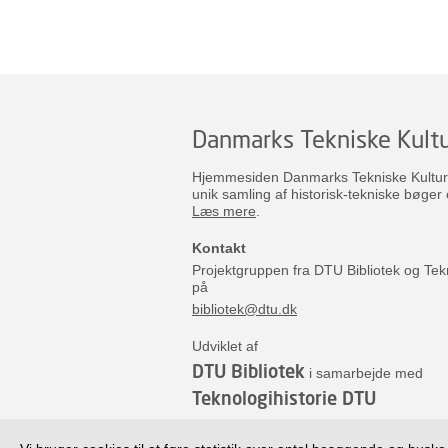
Danmarks Tekniske Kultu
Hjemmesiden Danmarks Tekniske Kulturar
unik samling af historisk-tekniske bøger 
Læs mere
.
Kontakt
Projektgruppen fra DTU Bibliotek og Tek
på
bibliotek@dtu.dk
Udviklet af
DTU Bibliotek
i samarbejde med
Teknologihistorie DTU