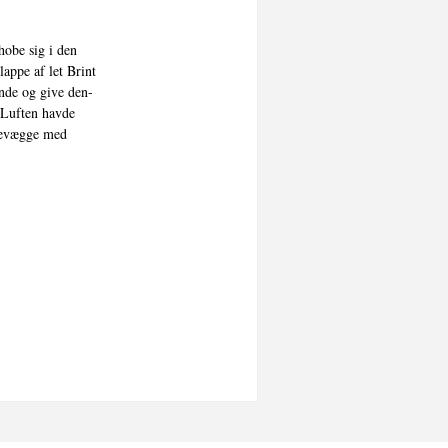
obe sig i den

ppe af let Brint

de og give den-

Luften havde

levægge med
