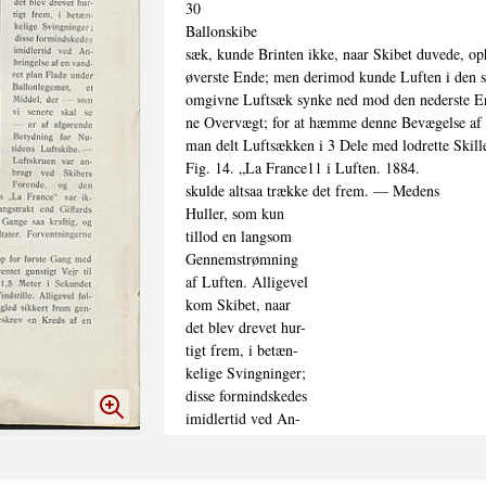
30

Ballonskibe

sæk, kunde Brinten ikke, naar Skibet duvede, oph
øverste Ende; men derimod kunde Luften i den sla
omgivne Luftsæk synke ned mod den nederste En
ne Overvægt; for at hæmme denne Bevægelse af 
man delt Luftsækken i 3 Dele med lodrette Skil
Fig. 14. „La France11 i Luften. 1884.

skulde altsaa trække det frem. — Medens

Huller, som kun

tillod en langsom

Gennemstrømning

af Luften. Alligevel

kom Skibet, naar

det blev drevet hur-

tigt frem, i betæn-

kelige Svingninger;

disse formindskedes

imidlertid ved An-

bringelse af en vand-

ret plan Flade under
