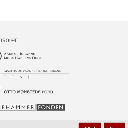
nsorer
nd Giffards

a kraftig, og

orventningerne

ste Gang med

tigt Vejr til

er i Sekundet

. Alligevel føl-

kkert frem gen-
