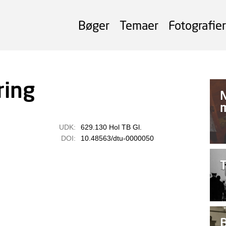
Bøger
Temaer
Fotografier
ring
N
UDK:
629.130 Hol TB Gl.
DOI:
10.48563/dtu-0000050
T