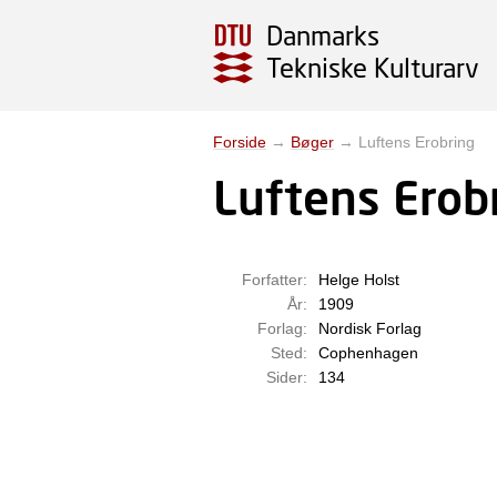
Danmarks
Tekniske Kulturarv
Forside
→
Bøger
→
Luftens Erobring
Luftens Erob
Forfatter:
Helge Holst
År:
1909
Forlag:
Nordisk Forlag
Sted:
Cophenhagen
Sider:
134