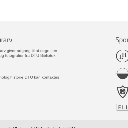
Ballonlegemet, et

Middel, der — som

vi senere skal se

— er af afgørende

Betydning for Nu-

tidens Luftskibe. —

Luftskruen var an-

rarv
Spo
bragt ved Skibets

Forende, og den

v giver adgang til at søge i en
„La France11 var ik-

og fotografier fra DTU Bibliotek.
ke saa lidt mindre, og betydelig mere langstrakt e
første Luftskib, var dets Motor henved 3 Gange sa
man kunde altsaa vente langt bedre Resultater. F
nologihistorie DTU kan kontaktes
blev i denne Henseende ikke skuffede.

Den 9. August 1884 gik „La France41 op for før
Renard og Krebs ombord. Man havde afventet guns
Opstigningen; Vindhastigheden var højst 1,5 Met
(%Mil i Timen), hvilket næsten vil sige Vindstille
tes det som en stor Triumf, da Luftskibet gled si