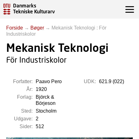
Danmarks
Tekniske Kulturarv
Forside
→
Bøger
→
Mekanisk Teknologi : För
Industriskolor
Mekanisk Teknologi
För Industriskolor
Forfatter:
Paavo Pero
UDK:
621.9 (022)
År:
1920
Forlag:
Björck &
Börjeson
Sted:
Stocholm
Udgave:
2
Sider:
512