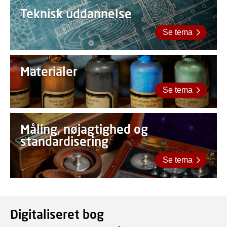
Teknisk uddannelse
Se tema
Materialer
Se tema
Måling, nøjagtighed og
standardisering
Se tema
Digitaliseret bog