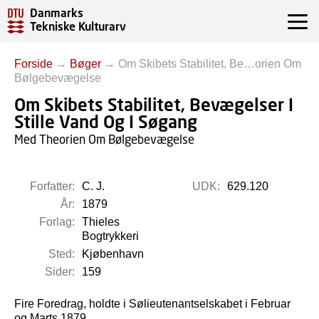
Danmarks
Tekniske Kulturarv
Forside
→
Bøger
→
Om Skibets Stabilitet, Be…orien Om
Bølgebevægelse
Om Skibets Stabilitet, Bevægelser I
Stille Vand Og I Søgang
Med Theorien Om Bølgebevægelse
Forfatter:
C. J.
UDK:
629.120
År:
1879
Forlag:
Thieles
Bogtrykkeri
Sted:
Kjøbenhavn
Sider:
159
Fire Foredrag, holdte i Sølieutenantselskabet i Februar
og Marts 1879