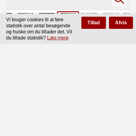
Vi bruger cookies til at føre
Tillad
Afvis
statistik over antal besøgende
og huske om du tillader det. Vil
du tillade statistik?
Læs mere
Side
af
172
Forrige
Næste
27

Styrlastigbedsforandringen, som er Summen af Am-

ningsforandringerne agter og for, udtrykkes med L . tg a,

hvor L er Skibets Længde, og a er Inclinationsvinklen.

I Fig. 8 er G, Skibets Gravitetcenter og M dét

langskibs Metacenter. En Vægt w flyttes langskibs fra

A til C langs Dækket gjennem en Distance d. Følgen

heraf er, at Gravitetcentret flytter sig parallel med

den Retning, Vægten er flyttet, altsaa parallel

med Dækket. Den Afstand GVG, dette Center saaledes
