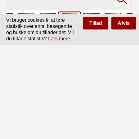
Vi bruger cookies til at føre
Tillad
Afvis
statistik over antal besøgende
og huske om du tillader det. Vil
du tillade statistik?
Læs mere
Side
af
172
Forrige
Næste
37

clinutionsvinkler; den forøger ogsaa saavel Curvens Ud-

strækning til Maximum Stabiliteten som Stabilitetsmo-

mentet ved denne Krængning og hele Curvens Udstræk-

ning lil den forsvindende Stabilitet. En Forøgelse af

Dækkets eller Sidens Høide har ingen Indflydelse paa

Stabiliteten ved de mindre Inclinationsvinkler, men der-

imod en betydelig Indflydelse (i langt høiere Grad

end Breden) paa Maximum Stabiliteten og Cur-

vens Udstrækning. Gravitetcentrets høiere eller lavere
