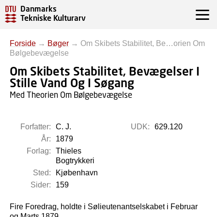
Danmarks
Tekniske Kulturarv
Forside
→
Bøger
→
Om Skibets Stabilitet, Be…orien Om
Bølgebevægelse
Om Skibets Stabilitet, Bevægelser I
Stille Vand Og I Søgang
Med Theorien Om Bølgebevægelse
Forfatter:
C. J.
UDK:
629.120
År:
1879
Forlag:
Thieles
Bogtrykkeri
Sted:
Kjøbenhavn
Sider:
159
Fire Foredrag, holdte i Sølieutenantselskabet i Februar
og Marts 1879