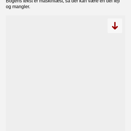
Bogens tekst er maskinlæst, så der kan være en del fejl
og mangler.