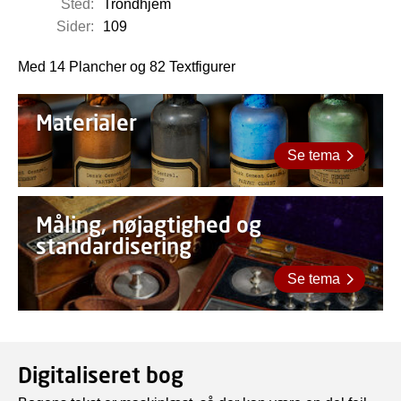
Sted:
Trondhjem
Sider:
109
Med 14 Plancher og 82 Textfigurer
Materialer
Se tema
Måling, nøjagtighed og
standardisering
Se tema
Digitaliseret bog