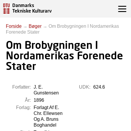
Danmarks
Tekniske Kulturarv
Forside
→
Bøger
→
Om Brobygningen I Nordamerikas
Forenede Stater
Om Brobygningen I
Nordamerikas Forenede
Stater
Forfatter:
J. E.
UDK:
624.6
Gunstensen
År:
1896
Forlag:
Forlagt Af E.
Chr. Ellewsen
Og A. Bruns
Boghandel