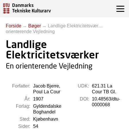
Danmarks
Tekniske Kulturarv
Forside
→
Bøger
→
Landlige Elektricitetsvær…
orienterende Vejledning
Landlige
Elektricitetsværker
En orienterende Vejledning
Forfatter:
Jacob Bjerre,
UDK:
621.31 La
Poul La Cour
Cour TB Gl.
År:
1907
DOI:
10.48563/dtu-
0000068
Forlag:
Gyldendalske
Boghandel
Sted:
Kjøbenhavn
Sider:
54