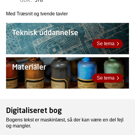
UDK:
578
Med Træsnit og tvende tavler
Teknisk uddannelse
Se tema
Materialer
Se tema
Digitaliseret bog
Bogens tekst er maskinlæst, så der kan være en del fejl
og mangler.