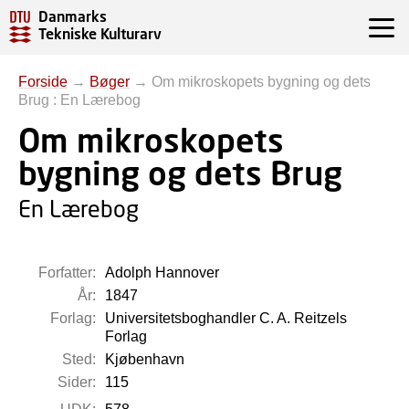
Danmarks
Tekniske Kulturarv
Forside
→
Bøger
→
Om mikroskopets bygning og dets
Brug : En Lærebog
Om mikroskopets
bygning og dets Brug
En Lærebog
Forfatter:
Adolph Hannover
År:
1847
Forlag:
Universitetsboghandler C. A. Reitzels
Forlag
Sted:
Kjøbenhavn
Sider:
115