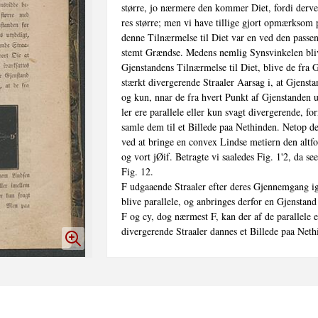
større, jo nærmere den kommer Diet, fordi derve
res større; men vi have tillige gjort opmærksom pa
denne Tilnærmelse til Diet var en ved den passen
stemt Grændse. Medens nemlig Synsvinkelen bliv
Gjenstandens Tilnærmelse til Diet, blive de fra G
stærkt divergerende Straaler Aarsag i, at Gjenstan
og kun, nnar de fra hvert Punkt af Gjenstanden u
ler ere parallele eller kun svagt divergerende, fo
samle dem til et Billede paa Nethinden. Netop det
ved at bringe en convex Lindse metiern den altfo
og vort jØif. Betragte vi saaledes Fig. 1'2, da see 
Fig. 12.

F udgaaende Straaler efter deres Gjennemgang ig
blive parallele, og anbringes derfor en Gjenstand 
F og cy, dog nærmest F, kan der af de parallele el
divergerende Straaler dannes et Billede paa Net