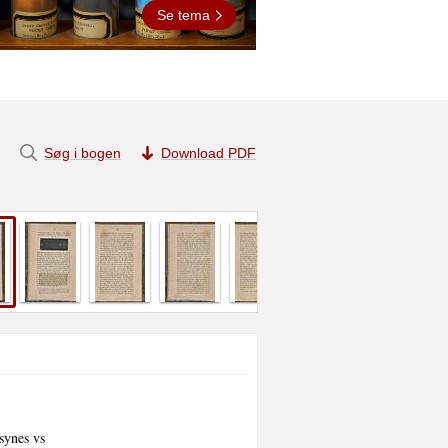
Se tema
Søg i bogen
Download PDF
synes vs
