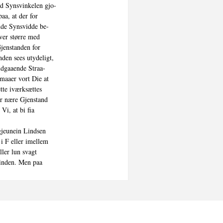
d Synsvinkelen gjo-

a, at der for

de Synsvidde be-

er større med

jenstanden for

den sees utydeligt,

dgaaende Straa-

rmaaer vort Die at

te iværksættes

r nære Gjenstand

Vi, at bi fia

jeunein Lindsen

i F eller imellem

ler lun svagt

hinden. Men paa