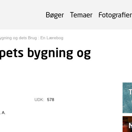
Bøger
Temaer
Fotografier
gning og dets Brug : En Lærebog
pets bygning og
UDK:
578
 A.
M