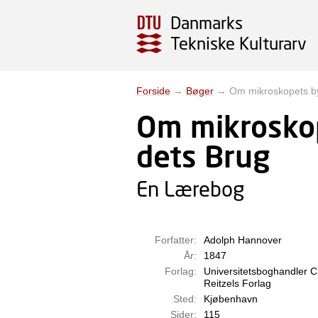
Danmarks
Tekniske Kulturarv
Forside
→
Bøger
→
Om mikroskopets by
Om mikrosko
dets Brug
En Lærebog
Forfatter:
Adolph Hannover
År:
1847
Forlag:
Universitetsboghandler C.
Reitzels Forlag
Sted:
Kjøbenhavn
Sider:
115