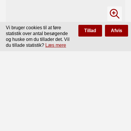
Vi bruger cookies til at føre
Tillad
Afvis
statistik over antal besøgende
og huske om du tillader det. Vil
du tillade statistik?
Læs mere
Side
af
30
Forrige
Næste
2

A. Kock meddeler, efter G. Jonsson, den islandske Form:

»Tak grått salt af vondum gjöldum“.

Og dog havde det sorte Salt været en godt kjendt, endog

hjemlandsk Vare, som det kan ses af et Sted hos Agricola:

de natura fossilium 1546. Saltet regnes af ham til sued 
con-

crete stivnet Lage, og en Del Findesteder for forskellig 