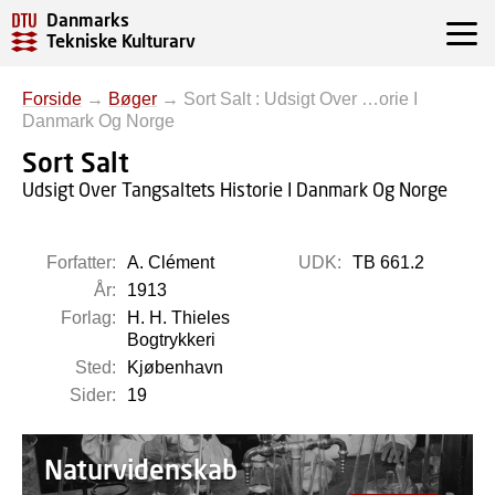
Danmarks
Tekniske Kulturarv
Forside
→
Bøger
→
Sort Salt : Udsigt Over …orie I
Danmark Og Norge
Sort Salt
Udsigt Over Tangsaltets Historie I Danmark Og Norge
Forfatter:
A. Clément
UDK:
TB 661.2
År:
1913
Forlag:
H. H. Thieles
Bogtrykkeri
Sted:
Kjøbenhavn
Sider:
19
Naturvidenskab