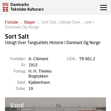
Danmarks
Tekniske Kulturarv
Forside
→
Bøger
→
Sort Salt : Udsigt Over …orie I
Danmark Og Norge
Sort Salt
Udsigt Over Tangsaltets Historie I Danmark Og Norge
Forfatter:
A. Clément
UDK:
TB 661.2
År:
1913
Forlag:
H. H. Thieles
Bogtrykkeri
Sted:
Kjøbenhavn
Sider:
19
Vand