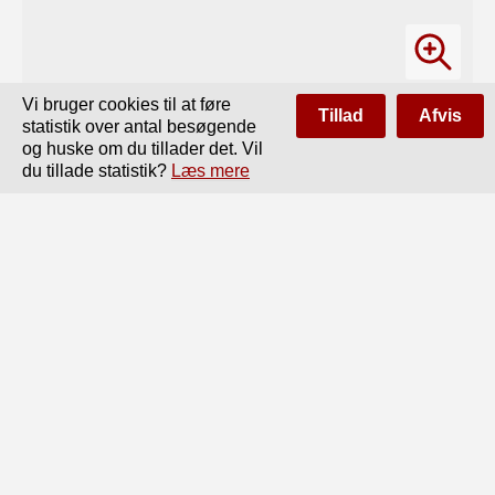
Vi bruger cookies til at føre
Tillad
Afvis
statistik over antal besøgende
og huske om du tillader det. Vil
du tillade statistik?
Læs mere
Side
af
30
Forrige
Næste
co

ikke at have kjendt det andetsteds fra. Nu har Agricola i 
en

anden Bog: De re metallica, 1546, omtalt de ham 
bekjendte

Maader at tilvirke Salt paa, og heri ogsaa, at Saltet kan 
blive

mørkladent, „subniger“, naar Luden inddampes ved at 