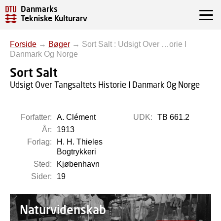
Danmarks
Tekniske Kulturarv
Forside
→
Bøger
→
Sort Salt : Udsigt Over …orie I
Danmark Og Norge
Sort Salt
Udsigt Over Tangsaltets Historie I Danmark Og Norge
Forfatter:
A. Clément
UDK:
TB 661.2
År:
1913
Forlag:
H. H. Thieles
Bogtrykkeri
Sted:
Kjøbenhavn
Sider:
19
Naturvidenskab