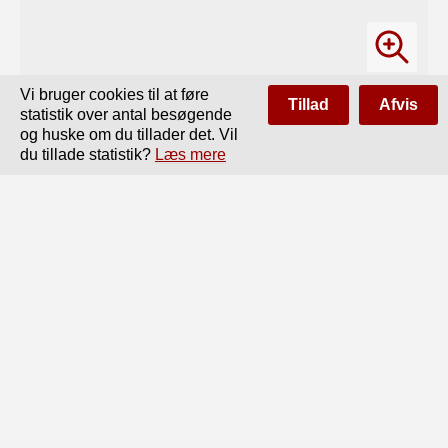
Vi bruger cookies til at føre
Tillad
Afvis
statistik over antal besøgende
og huske om du tillader det. Vil
du tillade statistik?
Læs mere
Side
af
30
Forrige
Næste
4

Salt, som kaldtes Salpetersalt78) (Licht: Meditationes de 
sale

communi Hafniæ 1749). Det er jo muligt, at Nordboernes

Tangbrænding er blevet berettet til Theophrast, men 
Agricola

ved intet derom af egen Erfaring, hans Meddelelse er kun 
en
