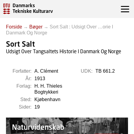
Danmarks
Tekniske Kulturarv
Forside
→
Bøger
→
Sort Salt : Udsigt Over …orie I
Danmark Og Norge
Sort Salt
Udsigt Over Tangsaltets Historie I Danmark Og Norge
Forfatter:
A. Clément
UDK:
TB 661.2
År:
1913
Forlag:
H. H. Thieles
Bogtrykkeri
Sted:
Kjøbenhavn
Sider:
19
Naturvidenskab