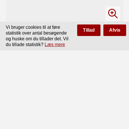
Vi bruger cookies til at føre
Tillad
Afvis
statistik over antal besøgende
og huske om du tillader det. Vil
du tillade statistik?
Læs mere
Side
af
30
Forrige
Næste
5

mange forskellige Salte, men oprindelig er den fremstillet 
for

det i den indeholdte Kogsalts (Klornatrium) Skyld, og 
Frem-

stillingen gaar sikkert tilbage til den Tid, et agerdyrkende 
Folk
