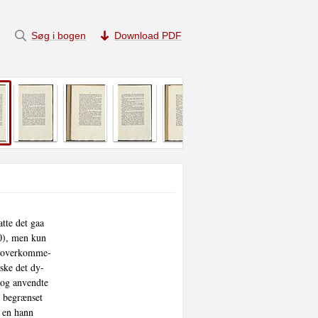
Søg i bogen
Download PDF
te det gaa

0), men kun

st overkomme-

ske det dy-

og anvendte

 begrænset

 en hann
