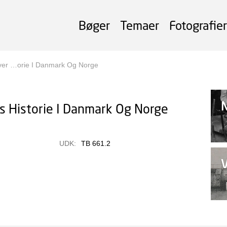
Bøger
Temaer
Fotografier
 Over …orie I Danmark Og Norge
s Historie I Danmark Og Norge
UDK:
TB 661.2