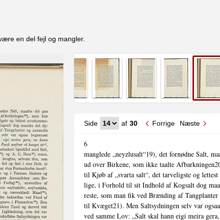
være en del fejl og mangler.
Side
af
30
Forrige
Næste
6

manglede „neyzlusalt“19), det fornødne Salt, maat
ud over Birkene, som ikke taalte Afbarkningen2
til Kjøb af „svarta salt“, det tarveligste og lette
lige, i Forhold til sit Indhold af Kogsalt dog maa
reste, som man fik ved Brænding af Tangplanter 
til Kvæget21). Men Saltsydningen selv var ogsaa
ved samme Lov: „Salt skal hann eigi meira gera,