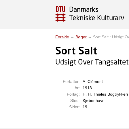
Danmarks
Tekniske Kulturarv
Forside
→
Bøger
→
Sort Salt : Udsigt
Sort Salt
Udsigt Over Tangsaltet
Forfatter:
A. Clément
År:
1913
Forlag:
H. H. Thieles Bogtrykkeri
Sted:
Kjøbenhavn
Sider:
19