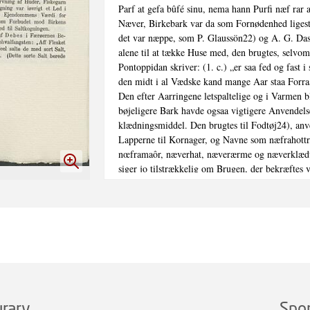
Parf at gefa bûfé sinu, nema hann Purfi næf rar a
Næver, Birkebark var da som Fornødenhed ligesti
det var næppe, som P. Glaussön22) og A. G. Das
alene til at tække Huse med, den brugtes, selvom
Pontoppidan skriver: (1. c.) „er saa fed og fast i s
den midt i al Vædske kand mange Aar staa Forra
Den efter Aarringene letspaltelige og i Varmen b
bøjeligere Bark havde ogsaa vigtigere Anvendels
klædningsmiddel. Den brugtes til Fodtøj24), anve
Lapperne til Kornager, og Navne som næfrahottr,
nœframaôr, næverhat, næverærme og næverklædt
siger jo tilstrækkelig om Brugen, der bekræftes v
sammensyede Næver i gamle Lappegrave i Finma
harpiksrige Yderbark har trodset Tidens Tand og 
sig at være en almindelig anvendt Ligklædning, s
en daglig Brugsklædning, for hvis Anskaffelse Sa
tilladt. Inderbarken brugtes til Garvning af Huder
og Baadsejl. Forbudet mod Saltkogning var iøvrig
Skovfredningen, som Bevarelse af Ejendommens 
Ejeren, rettet mod Brugeren, ligesom Forbudet 
Beskadigelse. Der brugtes meget Ved til Saltkogn
rarv
Spo