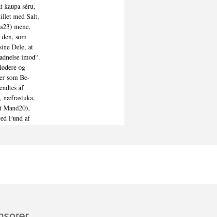
t kaupa séru,

llet med Salt,

s23) mene,

 den, som

ine Dele, at

adnelse imod“.

lødere og

er som Be-

ndtes af

 næfrastuka,

 Mand20),

ed Fund af

rken26). Den

derved vist

om det var

ltsydningen var

, Fiskegarn

t et Led i

Værdi for

mod Birkens

ingen.

nsorer