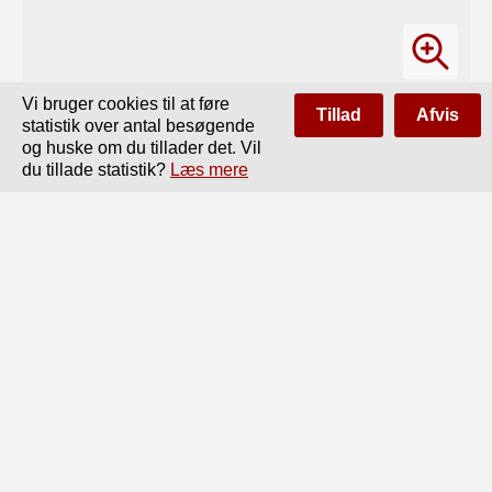
Vi bruger cookies til at føre
Tillad
Afvis
statistik over antal besøgende
og huske om du tillader det. Vil
du tillade statistik?
Læs mere
Side
af
30
Forrige
Næste
H*

her i Landet. Om Glasmageren, der brugte den, skriver

Kunckel (1. c. p. 34-7) du bekommst und kauffst solche 
von

Bürgern oder von Bauren, wie sie selbige in ihren 
Kacheloefen,

Feuerheerden oder tinter der Braupfannen brennen.

Men fra dette lille Indblik i Potaskens danske Historie, 