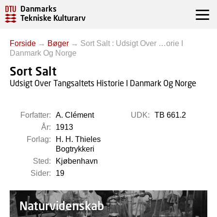
Danmarks
Tekniske Kulturarv
Forside
→
Bøger
→
Sort Salt : Udsigt Over …orie I
Danmark Og Norge
Sort Salt
Udsigt Over Tangsaltets Historie I Danmark Og Norge
Forfatter:
A. Clément
UDK:
TB 661.2
År:
1913
Forlag:
H. H. Thieles
Bogtrykkeri
Sted:
Kjøbenhavn
Sider:
19
Naturvidenskab