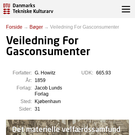
Danmarks
Tekniske Kulturarv
Forside
→
Bøger
→
Veiledning For Gasconsumenter
Veiledning For
Gasconsumenter
Forfatter:
G. Howitz
UDK:
665.93
År:
1859
Forlag:
Jacob Lunds
Forlag
Sted:
Kjøbenhavn
Sider:
31
Det materielle velfærdssamfund