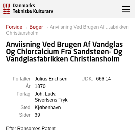
Danmarks
Tekniske Kulturarv
Forside
→
Bøger
→
Anviisning Ved Brugen Af …abrikken
Christiansholm
Anviisning Ved Brugen Af Vandglas
Og Chlorcalcium Fra Sandsteen- Og
Vandglasfabrikken Christiansholm
Forfatter:
Julius Erichsen
UDK:
666 14
År:
1870
Forlag:
Joh. Ludv.
Sivertsens Tryk
Sted:
Kjøbenhavn
Sider:
39
Efter Ransomes Patent