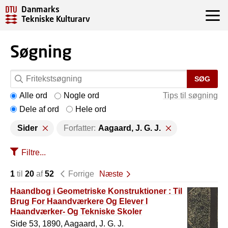
Danmarks
Tekniske Kulturarv
Søgning
SØG
Alle ord
Nogle ord
Tips til søgning
Dele af ord
Hele ord
Sider
Forfatter:
Aagaard, J. G. J.
Filtre...
1
til
20
af
52
Forrige
Næste
Haandbog i Geometriske Konstruktioner : Til
Brug For Haandværkere Og Elever I
Haandværker- Og Tekniske Skoler
Side 53, 1890, Aagaard, J. G. J.