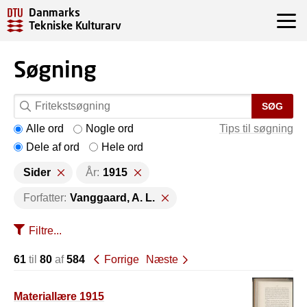
Danmarks
Tekniske Kulturarv
Søgning
SØG
Alle ord
Nogle ord
Tips til søgning
Dele af ord
Hele ord
Sider
År:
1915
Forfatter:
Vanggaard, A. L.
Filtre...
61
til
80
af
584
Forrige
Næste
Materiallære 1915