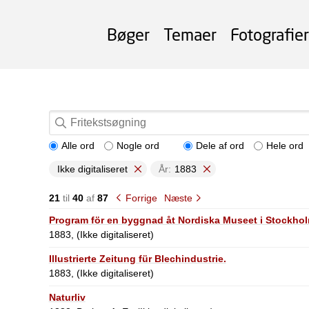
Bøger
Temaer
Fotografier
Alle ord
Nogle ord
Dele af ord
Hele ord
Ikke digitaliseret
År:
1883
21
til
40
af
87
Forrige
Næste
Program för en byggnad åt Nordiska Museet i Stockholm.
1883, (Ikke digitaliseret)
Illustrierte Zeitung für Blechindustrie.
1883, (Ikke digitaliseret)
Naturliv