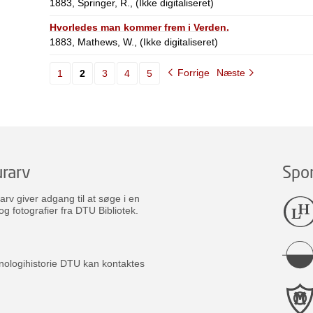
1883, Springer, R., (Ikke digitaliseret)
Hvorledes man kommer frem i Verden.
1883, Mathews, W., (Ikke digitaliseret)
Forrige
Næste
1
2
3
4
5
rarv
Spo
v giver adgang til at søge i en
og fotografier fra DTU Bibliotek.
nologihistorie DTU kan kontaktes