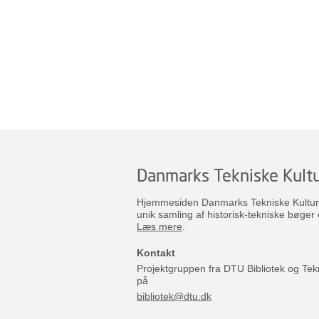
Danmarks Tekniske Kultu
Hjemmesiden Danmarks Tekniske Kulturar
unik samling af historisk-tekniske bøger 
Læs mere
.
Kontakt
Projektgruppen fra DTU Bibliotek og Tek
på
bibliotek@dtu.dk