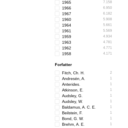
1965
7.158
1966
6.950
1967
6.182
1960
5.908
1964
5.661
1961
5.569
1959
4.934
1963
4.781
1962
4.771
1958
4.171
Forfatter
Fitch, Ch. H.
2
Andresén, A.
1
Anterides.
1
Atkinson, E.
1
Audsley, G.
1
Audsley, W.
1
Baldamus, A. C. E.
1
Beilstein, F.
1
Bond, G. W.
1
Brehm, A. E.
1