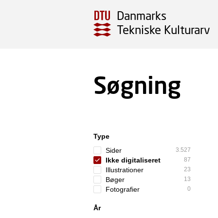
Danmarks
Tekniske Kulturarv
Søgning
Type
Sider
3.527
Ikke digitaliseret
87
Illustrationer
23
Bøger
13
Fotografier
0
År