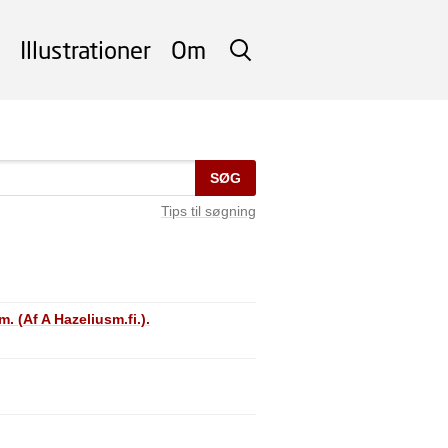
Illustrationer
Om
SØG
SØG
Tips til søgning
 (Af A Hazeliusm.fi.).