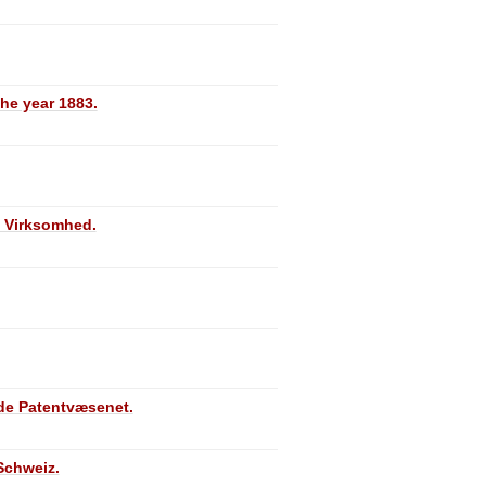
the year 1883.
g Virksomhed.
de Patentvæsenet.
Schweiz.