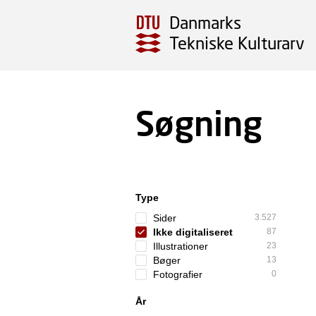
Danmarks
Tekniske Kulturarv
Søgning
Type
Sider
3.527
Ikke digitaliseret
87
Illustrationer
23
Bøger
13
Fotografier
0
År