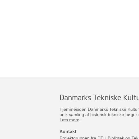
Danmarks Tekniske Kultu
Hjemmesiden Danmarks Tekniske Kulturar
unik samling af historisk-tekniske bøger 
Læs mere
.
Kontakt
Projektgruppen fra DTU Bibliotek og Tek