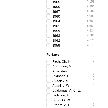
1965
7.158
1966
6.950
1967
6.182
1960
5.908
1964
5.661
1961
5.569
1959
4.934
1963
4.781
1962
4.771
1958
4.171
Forfatter
Fitch, Ch. H.
2
Andresén, A.
1
Anterides.
1
Atkinson, E.
1
Audsley, G.
1
Audsley, W.
1
Baldamus, A. C. E.
1
Beilstein, F.
1
Bond, G. W.
1
Brehm, A. E.
1