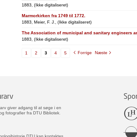
1883, (Ikke digitaliseret)
Marmorkirken fra 1749 til 1772.
1883, Meier, F. J., (Ikke digitaliseret)
The Association of municipal and sanitary engineers a
1883, (Ikke digitaliseret)
Forrige
Næste
1
2
3
4
5
rarv
Spo
v giver adgang til at søge i en
og fotografier fra DTU Bibliotek.
nologihistorie DTU kan kontaktes