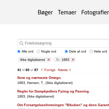
Bøger
Temaer
Fotografier
Alle ord
Nogle ord
Dele af ord
Hele ord
Ikke digitaliseret
År:
1883
41
til
60
af
87
Forrige
Næste
Sorø og nærmeste Omegn.
1883, Hansen, T., (Ikke digitaliseret)
Regler for Dampkjedlers Fyring og Pasning.
1883, (Ikke digitaliseret)
Om Forsørgelsesforeningen "Bikuben" og dens Garant