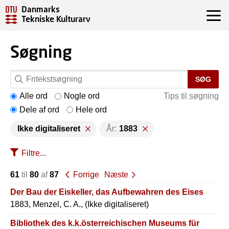
Danmarks
Tekniske Kulturarv
Søgning
SØG
Alle ord
Nogle ord
Tips til søgning
Dele af ord
Hele ord
Ikke digitaliseret
År:
1883
Filtre...
61
til
80
af
87
Forrige
Næste
Der Bau der Eiskeller, das Aufbewahren des Eises
1883, Menzel, C. A., (Ikke digitaliseret)
Bibliothek des k.k.österreichischen Museums für