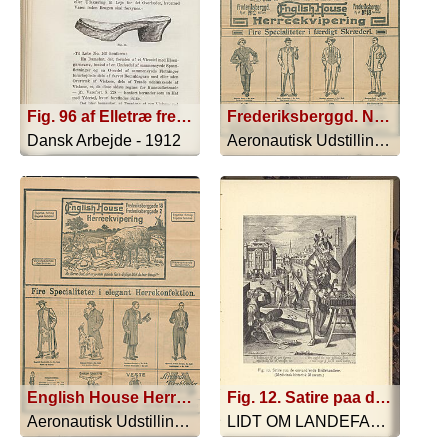
Fig. 96 af Elletræ fremstillede Kapsko- eller Tøffelbund
Frederiksberggd. No2 Gl. Torv. English House Herreekvipering Frederiksborggd. No18 Nørrevold.; Fire Specialiteter i færdigt Skræderi. Københavns Repræsentant for Nordens største Herreskræderi
Dansk Arbejde - 1912
Aeronautisk Udstilling i Fregatten Jy... - 1910
English House Herreekvipering ; Fire Specialiteter i elegant Herrekonfektion. Repræsentant for de leveringsdygtigeste engelske Firmaer
Fig. 12. Satire paa de omvandrende Brillehandlere. (Medicinsk-historisk Museum.)
Aeronautisk Udstilling i Fregatten Jy... - 1910
LIDT OM LANDEFARERNES OG LÆGERNES REK... - 1914