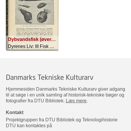
Dybvandsfisk (øverst en Stomiatide, neders Tudsefisk).
Dyrenes Liv: III Fisk Og Hvirvelløse ... - 1907
Danmarks Tekniske Kulturarv
Hjemmesiden Danmarks Tekniske Kulturarv giver adgang
til at søge i en unik samling af historisk-tekniske bøger og
fotografier fra DTU Bibliotek.
Læs mere
.
Kontakt
Projektgruppen fra DTU Bibliotek og Teknologihistorie
DTU kan kontaktes på