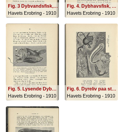
Fig. 3 Dybvandsfisk, der eksploderer ved under Ophalingen at komme op over de Vandlag, til hvis atmosfæriske Tryk den er tilpasset.
Fig. 4. Dybhavsfisk, der har slugt en anden, meget større Fisk, som skimtes gennem den stærkt udvidede Bugs Hud.
Havets Erobring - 1910
Havets Erobring - 1910
Fig. 5. Lysende Dybhavsfisk, der har slugt en anden Fisk, som skimtes gennem Bughuden. Lysredskabet, »Lygten« paa Snudespidsen, kan tændes og slukkes pludselig. Andre ejendommelige Tilpasninger er de store, tilbagekrummede Gribetænder og den lange, piskeformede Føletraad
Fig. 6. Dyreliv paa store Havdybder
Havets Erobring - 1910
Havets Erobring - 1910