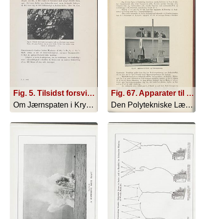
Fig. 5. Tilsidst forsvinder Jærnspaten helt og efterlader kun tomme Rum (De graa Partier; kun de rent hvisde Partier vise endnu svage Rester af Jærnspaten)
Fig. 67. Apparater til Kalk- og Cementprøvning
Om Jærnspaten i Kryoliten ved Ivigtut - 1911
Den Polytekniske Læreanstalt - 1910