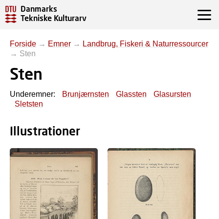
Danmarks
Tekniske Kulturarv
Forside
→
Emner
→
Landbrug, Fiskeri & Naturressourcer
→
Sten
Sten
Underemner:
Brunjærnsten
Glassten
Glasursten
Sletsten
Illustrationer