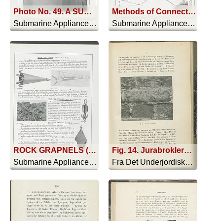
Photo No. 49. A SUBMARINE ROCK BLAST
Methods of Connecting Electric Detonator Fuses in Series and in Parallel, For Submarine Blasting of Wrecks, Rock, &c
Submarine Appliances And Their Uses - 1911
Submarine Appliances And Their Uses - 1911
ROCK GRAPNELS (Photos F and G); MURPHY PATENT GRAPNELS (Photo H); RENNIE'S PATENT GRAPNEL (Photo I); MUD GRAPNELS (Photo J)
Fig. 14. Jurabroklerssten
Submarine Appliances And Their Uses - 1911
Fra Det Underjordiske København - 1906