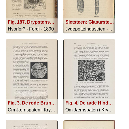
Fig. 187. Drypstensdannelser
Sletsteen; Glasursteen
Hvorfor? - Fordi - 1890
Jydepotteindustrien - 1881
Fig. 3. De røde Brunjærnstenhinder følge særlig Gennemgangene i Jærnspaten
Fig. 4. De røde Hinder udvide sig paa Jærnspatens Bekostning
Om Jærnspaten i Kryoliten ved Ivigtut - 1911
Om Jærnspaten i Kryoliten ved Ivigtut - 1911