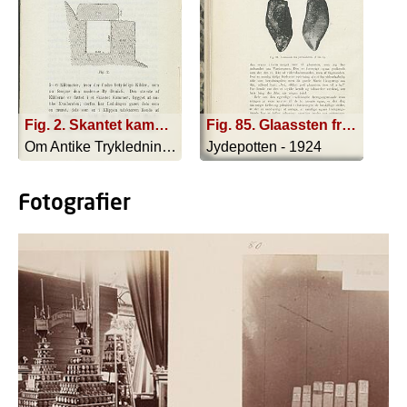
Fig. 2. Skantet kammer, bygget af antike kvadersten
Fig. 85. Glaassten fra jærnalderen. (8 cm 1.)
Om Antike Trykledninger Til Vandforsy... - 1903
Jydepotten - 1924
Fotografier