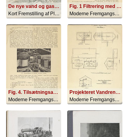
De nye vand og gasværker for Kjöbenhavn
Fig. 1 Filtrering med forfilter
Kort Fremstilling af Planerne til de ... - 1852
Moderne Fremgangsmaader Ved Rensning ... - 1918
Fig. 4. Tilsætningsapparater for Kemikalier. Helsingfors Vandværk
Projekteret Vandrensnings Anlæg for Wasa Vandværk
Moderne Fremgangsmaader Ved Rensning ... - 1918
Moderne Fremgangsmaader Ved Rensning ... - 1918